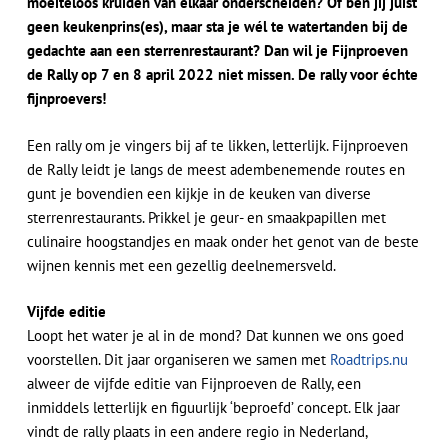
moeiteloos kruiden van elkaar onderscheiden? Of ben jij juist
geen keukenprins(es), maar sta je wél te watertanden bij de
gedachte aan een sterrenrestaurant? Dan wil je Fijnproeven
de Rally op 7 en 8 april 2022 niet missen. De rally voor échte
fijnproevers!
Een rally om je vingers bij af te likken, letterlijk. Fijnproeven
de Rally leidt je langs de meest adembenemende routes en
gunt je bovendien een kijkje in de keuken van diverse
sterrenrestaurants. Prikkel je geur- en smaakpapillen met
culinaire hoogstandjes en maak onder het genot van de beste
wijnen kennis met een gezellig deelnemersveld.
Vijfde editie
Loopt het water je al in de mond? Dat kunnen we ons goed
voorstellen. Dit jaar organiseren we samen met
Roadtrips.nu
alweer de vijfde editie van Fijnproeven de Rally, een
inmiddels letterlijk en figuurlijk ‘beproefd’ concept. Elk jaar
vindt de rally plaats in een andere regio in Nederland,