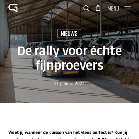
Skip
Menu
to
search
Close
Winkelwagen
main
Cart
Close
content
Menu
Nieuws
De rally voor échte
fijnproevers
11 januari 2022
Weet jij wanneer de cuisson van het vlees perfect is? Kun jij