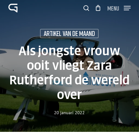
Skip
Menu
to
search
Close
Winkelwagen
main
Cart
Close
content
Menu
Artikel van de maand
Als jongste vrouw
ooit vliegt Zara
Rutherford de wereld
over
20 januari 2022