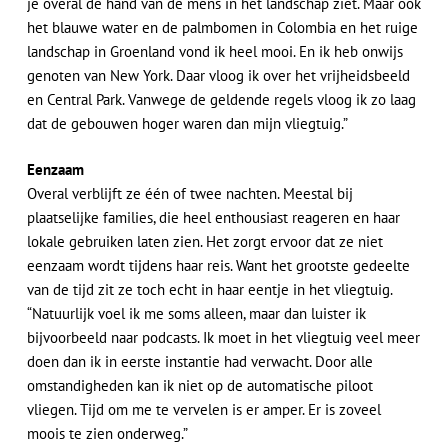
je overal de hand van de mens in het landschap ziet. Maar ook
het blauwe water en de palmbomen in Colombia en het ruige
landschap in Groenland vond ik heel mooi. En ik heb onwijs
genoten van New York. Daar vloog ik over het vrijheidsbeeld
en Central Park. Vanwege de geldende regels vloog ik zo laag
dat de gebouwen hoger waren dan mijn vliegtuig.”
Eenzaam
Overal verblijft ze één of twee nachten. Meestal bij
plaatselijke families, die heel enthousiast reageren en haar
lokale gebruiken laten zien. Het zorgt ervoor dat ze niet
eenzaam wordt tijdens haar reis. Want het grootste gedeelte
van de tijd zit ze toch echt in haar eentje in het vliegtuig.
“Natuurlijk voel ik me soms alleen, maar dan luister ik
bijvoorbeeld naar podcasts. Ik moet in het vliegtuig veel meer
doen dan ik in eerste instantie had verwacht. Door alle
omstandigheden kan ik niet op de automatische piloot
vliegen. Tijd om me te vervelen is er amper. Er is zoveel
moois te zien onderweg.”