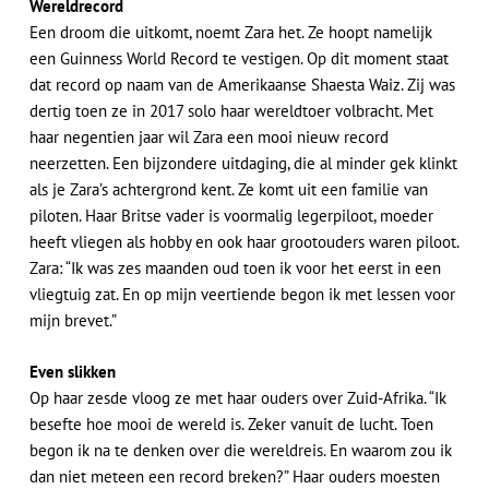
Wereldrecord
Een droom die uitkomt, noemt Zara het. Ze hoopt namelijk
een Guinness World Record te vestigen. Op dit moment staat
dat record op naam van de Amerikaanse Shaesta Waiz. Zij was
dertig toen ze in 2017 solo haar wereldtoer volbracht. Met
haar negentien jaar wil Zara een mooi nieuw record
neerzetten. Een bijzondere uitdaging, die al minder gek klinkt
als je Zara’s achtergrond kent. Ze komt uit een familie van
piloten. Haar Britse vader is voormalig legerpiloot, moeder
heeft vliegen als hobby en ook haar grootouders waren piloot.
Zara: “Ik was zes maanden oud toen ik voor het eerst in een
vliegtuig zat. En op mijn veertiende begon ik met lessen voor
mijn brevet.”
Even slikken
Op haar zesde vloog ze met haar ouders over Zuid-Afrika. “Ik
besefte hoe mooi de wereld is. Zeker vanuit de lucht. Toen
begon ik na te denken over die wereldreis. En waarom zou ik
dan niet meteen een record breken?” Haar ouders moesten