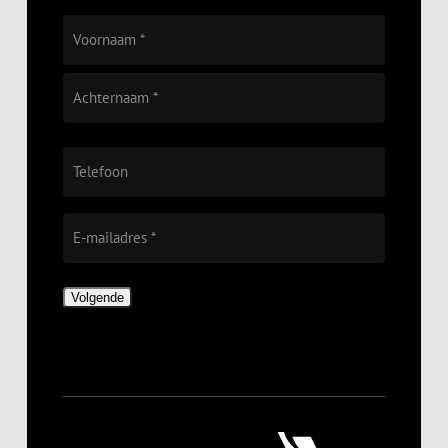
Voor-
en
Achternaam
*
Voornaam
Achternaam
Telefoon
E-
mailadres
*
Volgende