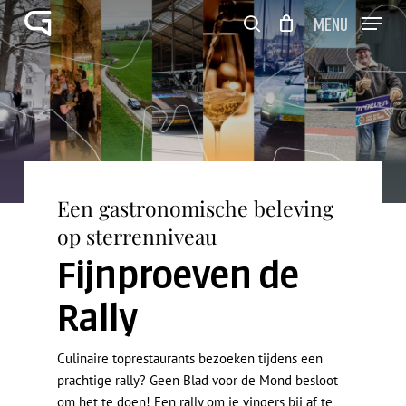
Skip
Menu
to
search
Close
Winkelwagen
main
Cart
Close
content
Menu
Een gastronomische beleving
op sterrenniveau
Fijnproeven de
Rally
Culinaire toprestaurants bezoeken tijdens een
prachtige rally? Geen Blad voor de Mond besloot
om het te doen! Een rally om je vingers bij af te