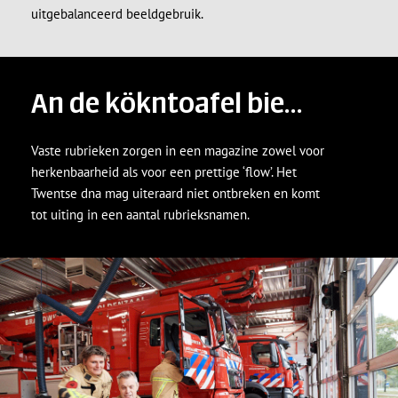
uitgebalanceerd beeldgebruik.
Geen producten in de
winkelwagen.
Ga Naar Winkel
An de kökntoafel bie…
Vaste rubrieken zorgen in een magazine zowel voor
herkenbaarheid als voor een prettige ‘flow’. Het
Twentse dna mag uiteraard niet ontbreken en komt
tot uiting in een aantal rubrieksnamen.