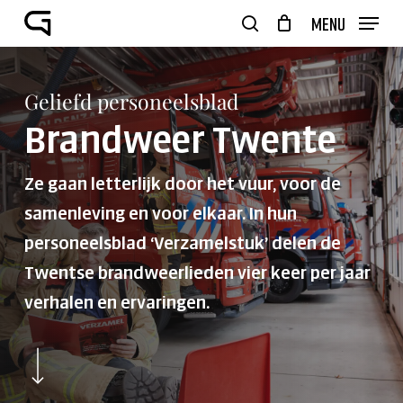
Skip
Menu
to
search
Close
Winkelwagen
main
Cart
Close
content
Menu
Geliefd personeelsblad
Brandweer Twente
Ze gaan letterlijk door het vuur, voor de
samenleving en voor elkaar. In hun
personeelsblad ‘Verzamelstuk’ delen de
Twentse brandweerlieden vier keer per jaar
verhalen en ervaringen.
Navigate to the next section