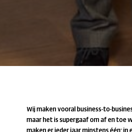
Wij maken vooral business-to-business
maar het is supergaaf om af en toe 
maken er ieder jaar minstens één; in 