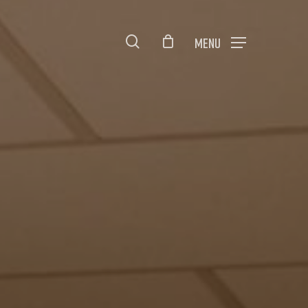
Close
en
search
Menu
Cart