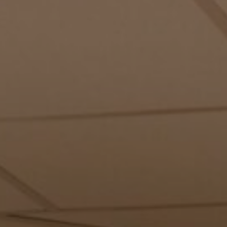
Winkelwag
iten