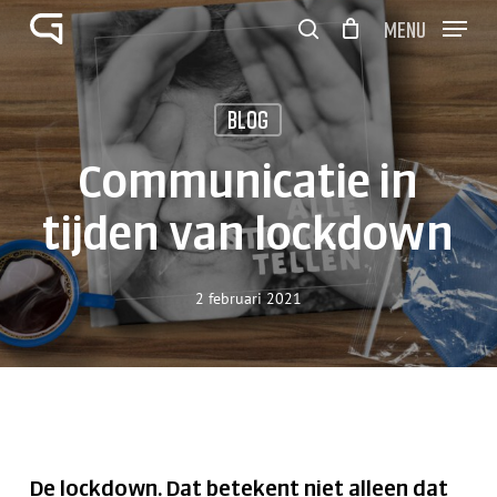
Skip
Menu
to
search
Close
Winkelwagen
main
Cart
Close
content
Menu
Blog
Communicatie in
tijden van lockdown
2 februari 2021
De lockdown. Dat betekent niet alleen dat