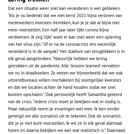
Dat een situatie weer snel kan veranderen is wel gebleken.
“Als je nu bedenkt dat we met kerst 2021 bijna verloven van
medewerkers moesten intrekken, kun je je dat al bijna niet
meer voorstellen. Een half jaar later lijkt corona bijna
verdwenen. Ik zeg ‘lijkt’ want er kan snel weer een opleving
van het virus zijn.” Of er na de coronacrisis iets wezenlijk
veranderd is in de aanpak? Het stadium van terugblikken is in
elk geval aangebroken. “Natuurlijk hebben we lering
getrokken uit de pandemie. Alle ‘lessons learned’ vervatten
Geen producten in de
we nu in draaiboeken. Zo weten we bijvoorbeeld dat we ook
winkelwagen.
uitzendbureaus willen inschakelen bij soortgelijke kwesties
en dat we locaties achter de hand houden zodat we snel
Ga Naar Winkel
kunnen opschalen.” Ook persoonlijk heeft Samantha geleerd
van de crisis. “Iedere crisis moet je bekijken wat er nodig is.
Maar natuurlijk neem je ervaringen wel mee. Ik ben eerder
geneigd om alle scenario’s uit te tekenen. Ook de scenario’s
die je je niet kunt voorstellen. Ik wil ze in elk geval allemaal
horen en daarna bekijken we wel wat realistisch is.” Daarnaast