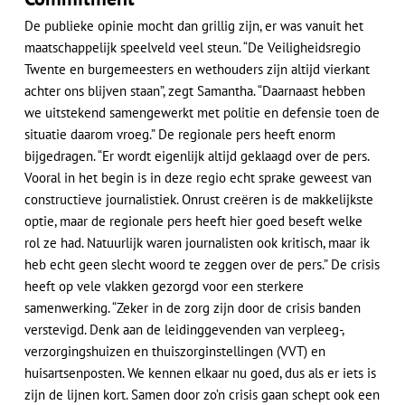
De publieke opinie mocht dan grillig zijn, er was vanuit het
maatschappelijk speelveld veel steun. “De Veiligheidsregio
Twente en burgemeesters en wethouders zijn altijd vierkant
achter ons blijven staan”, zegt Samantha. “Daarnaast hebben
we uitstekend samengewerkt met politie en defensie toen de
situatie daarom vroeg.” De regionale pers heeft enorm
bijgedragen. “Er wordt eigenlijk altijd geklaagd over de pers.
Vooral in het begin is in deze regio echt sprake geweest van
constructieve journalistiek. Onrust creëren is de makkelijkste
optie, maar de regionale pers heeft hier goed beseft welke
rol ze had. Natuurlijk waren journalisten ook kritisch, maar ik
heb echt geen slecht woord te zeggen over de pers.” De crisis
heeft op vele vlakken gezorgd voor een sterkere
samenwerking. “Zeker in de zorg zijn door de crisis banden
verstevigd. Denk aan de leidinggevenden van verpleeg-,
verzorgingshuizen en thuiszorginstellingen (VVT) en
huisartsenposten. We kennen elkaar nu goed, dus als er iets is
zijn de lijnen kort. Samen door zo’n crisis gaan schept ook een