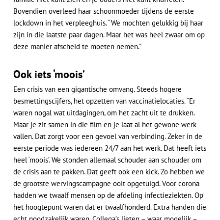
Bovendien overleed haar schoonmoeder tijdens de eerste
lockdown in het verpleeghuis. “We mochten gelukkig bij haar
zijn in die laatste paar dagen. Maar het was heel zwaar om op
deze manier afscheid te moeten nemen.”
Ook iets ‘moois’
Een crisis van een gigantische omvang. Steeds hogere
besmettingscijfers, het opzetten van vaccinatielocaties. “Er
waren nogal wat uitdagingen, om het zacht uit te drukken.
Maar je zit samen in die film en je laat al het gewone werk
vallen. Dat zorgt voor een gevoel van verbinding. Zeker in de
eerste periode was iedereen 24/7 aan het werk. Dat heeft iets
heel ‘moois’. We stonden allemaal schouder aan schouder om
de crisis aan te pakken. Dat geeft ook een kick. Zo hebben we
de grootste wervingscampagne ooit opgetuigd. Voor corona
hadden we twaalf mensen op de afdeling infectieziekten. Op
het hoogtepunt waren dat er twaalfhonderd. Extra handen die
echt noodzakelijk waren. Collega’s lieten – waar mogelijk –