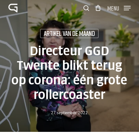
Skip
Menu
to
search
Close
Winkelwagen
main
Cart
Close
content
Menu
Artikel van de maand
Directeur GGD
Twente blikt terug
op corona: één grote
rollercoaster
27 september 2022