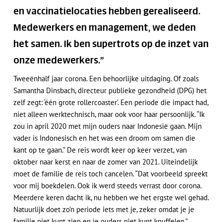
en vaccinatielocaties hebben gerealiseerd.
Medewerkers en management, we deden
het samen. Ik ben supertrots op de inzet van
onze medewerkers.”
Tweeënhalf jaar corona. Een behoorlijke uitdaging. Of zoals
Samantha Dinsbach, directeur publieke gezondheid (DPG) het
zelf zegt: ‘één grote rollercoaster’. Een periode die impact had,
niet alleen werktechnisch, maar ook voor haar persoonlijk. “Ik
zou in april 2020 met mijn ouders naar Indonesië gaan. Mijn
vader is Indonesisch en het was een droom om samen die
kant op te gaan.” De reis wordt keer op keer verzet, van
oktober naar kerst en naar de zomer van 2021. Uiteindelijk
moet de familie de reis toch cancelen. “Dat voorbeeld spreekt
voor mij boekdelen. Ook ik werd steeds verrast door corona.
Meerdere keren dacht ik, nu hebben we het ergste wel gehad.
Natuurlijk doet zo’n periode iets met je, zeker omdat je je
familie niet kunt zien en je ouders niet kunt knuffelen.”