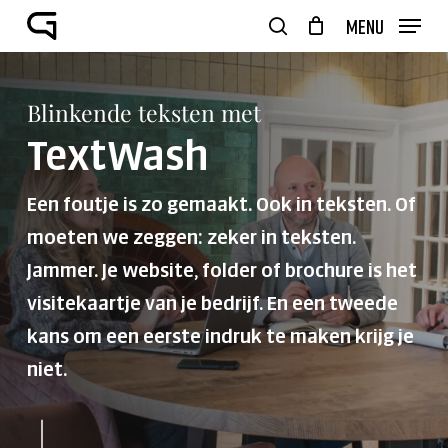
Skip
Menu
to
search
Close
Winkelwagen
main
Cart
Close
content
Menu
Blinkende teksten met
TextWash
Een foutje is zo gemaakt. Ook in teksten. Of
moeten we zeggen: zeker in teksten.
Jammer. Je website, folder of brochure is het
visitekaartje van je bedrijf. En een tweede
kans om een eerste indruk te maken krijg je
niet.
Navigate to the next section