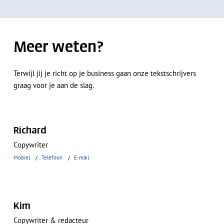
Geen producten in de
winkelwagen.
Meer weten?
Ga Naar Winkel
Terwijl jij je richt op je business gaan onze tekstschrijvers
graag voor je aan de slag.
Richard
Copywriter
Mobiel
Telefoon
E-mail
Kim
Copywriter & redacteur