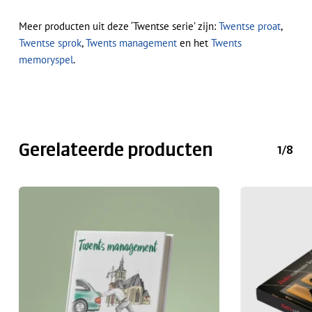
Meer producten uit deze ‘Twentse serie’ zijn:
Twentse proat
,
Twentse sprok
,
Twents management
en het
Twents
memoryspel
.
Gerelateerde producten
1/8
Geen producten in de
winkelwagen.
Ga Naar Winkel