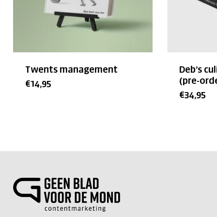
Twents management
Deb’s cul
(pre-ord
€
14,95
€
34,95