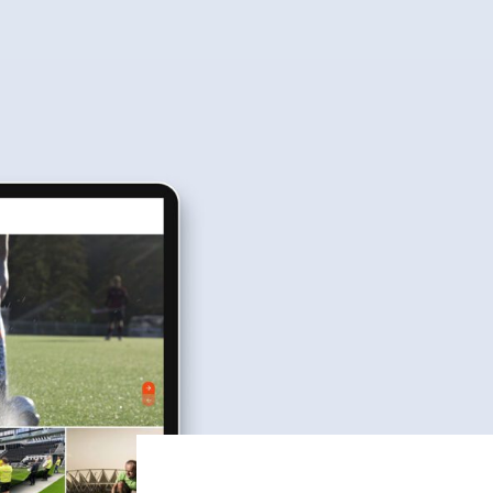
Winkelwag
iten