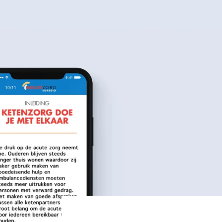
Winkelwag
iten