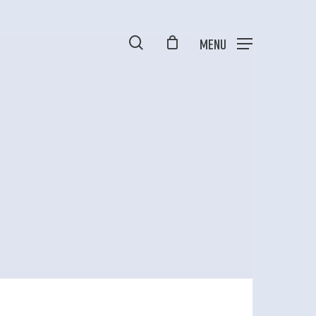
Close
en
search
Menu
Cart