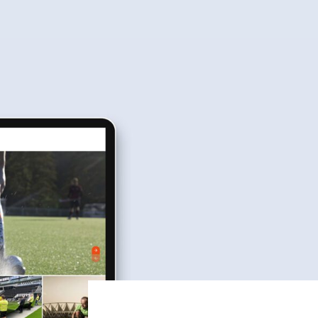
Winkelwag
iten